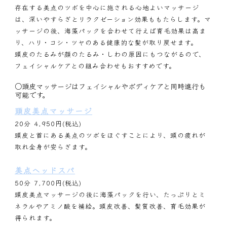
存在する美点のツボを中心に施される心地よいマッサージ
は、深いやすらぎとリラクゼーション効果ももたらします。マ
ッサージの後、海藻パックを合わせて行えば育毛効果は高ま
り、ハリ・コシ・ツヤのある健康的な髪が取り戻せます。
頭皮のたるみが顔のたるみ・しわの原因にもつながるので、
フェイシャルケアとの組み合わせもおすすめです。
○頭皮マッサージはフェイシャルやボディケアと同時進行も
可能です。
頭皮美点マッサージ
20分 4,950円(税込)
頭皮と首にある美点のツボをほぐすことにより、頭の疲れが
取れ全身が安らぎます。
美点ヘッドスパ
50分 7,700円(税込)
頭皮美点マッサージの後に海藻パックを行い、たっぷりとミ
ネラルやアミノ酸を補給。頭皮改善、髪質改善、育毛効果が
得られます。