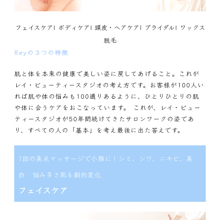
フェイスケア
|
ボディケア
|
頭皮・ヘアケア
|
ブライダル
|
ワックス
脱毛
Reyの３つの特徴
肌と体を本来の健康で美しい姿に戻してあげること。これが
レイ・ビューティースタジオの考え方です。お客様が100人い
れば肌や体の悩みも100通りあるように、ひとりひとりの肌
や体に合うケアをおこなっています。 これが、レイ・ビュー
ティースタジオが50年間続けてきたサロンワークの姿であ
り、すべての人の「基本」を考え最後に出た答えです。
1回の美点マッサージで小顔に！シミ、シワ、ニキビ、美
白…悩み多き肌を劇的変化
フェイスケア