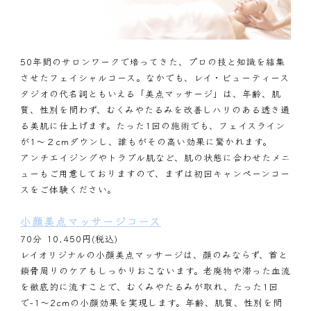
50年間のサロンワークで培ってきた、プロの技と知識を結集
させたフェイシャルコース。なかでも、レイ・ビューティース
タジオの代名詞ともいえる「美点マッサージ」は、年齢、肌
質、性別を問わず、むくみやたるみを改善しハリのある透き通
る美肌に仕上げます。たった1回の施術でも、フェイスライン
が1～２cmダウンし、誰もがその高い効果に驚かれます。
アンチエイジングやトラブル肌など、肌の状態に合わせたメニ
ューもご用意しておりますので、まずは初回キャンペーンコー
スをご体験ください。
小顔美点マッサージコース
70分 10,450円(税込)
レイオリジナルの小顔美点マッサージは、顔のみならず、首と
鎖骨周りのケアもしっかりおこないます。老廃物や滞った血流
を徹底的に流すことで、むくみやたるみが取れ、たった1回
で-1～2cmの小顔効果を実現します。年齢、肌質、性別を問