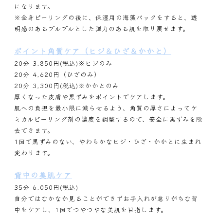
になります。
※全身ピーリングの後に、保湿用の海藻パックをすると、透
明感のあるプルプルとした弾力のある肌を取り戻せます。
ポイント角質ケア（ヒジ＆ひざ＆かかと）
20分 3,850円(税込)※ヒジのみ
20分 4,620円（ひざのみ）
20分 3,300円(税込)※かかとのみ
厚くなった皮膚や黒ずみをポイントでケアします。
肌への負担を最小限に減らせるよう、角質の厚さによってケ
ミカルピーリング剤の濃度を調整するので、安全に黒ずみを除
去できます。
1回で黒ずみのない、やわらかなヒジ・ひざ・かかとに生まれ
変わります。
背中の美肌ケア
35分 6,050円(税込)
自分ではなかなか見ることができずお手入れが怠りがちな背
中をケアし、1回でつやつやな美肌を目指します。