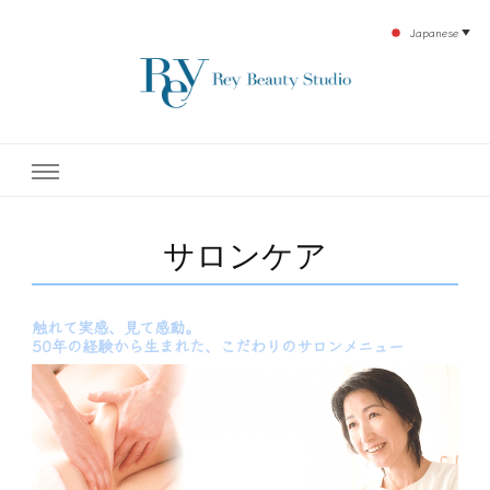
Japanese
▼
下北沢エステ、駅近く徒歩30秒人気エステサロン。レイ・ビューティースタジオ。小
レイ・ビューティースタジオ
顔美点マッサージや腸美点マッサージで雑誌やテレビでも有名な田中玲子主宰のエス
テティックサロン！デトックスエキスは芸能人やモデルも愛用者がおり大人気！エス
テ開設45年の実績を誇る本格エステだからこそ、お客様が必ず満足してもらえるこ
| ReyBeautyStudio | 下北沢
とをモットーに田中玲子が直接お客様の施術を担当いたします。
サロンケア
エステ
触れて実感、見て感動。
50年の経験から生まれた、こだわりのサロンメニュー