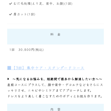
むだ毛処理(えり足、背中、お顔)(1回)
眉カット(1回)
料 金
1回 30,800円(税込)
■【3回】集中ケア・スタンダードコース
〜気になるお悩みを、短期間で根本から解消したい方へ〜
直前コースにプラスして、顔や背中・デコルテなどをさらにス
ッキリさせ、ニキビやシミケアまでアプローチします。
ドレスをより美しく着こなすためのボディとお肌を作ります。
内 容