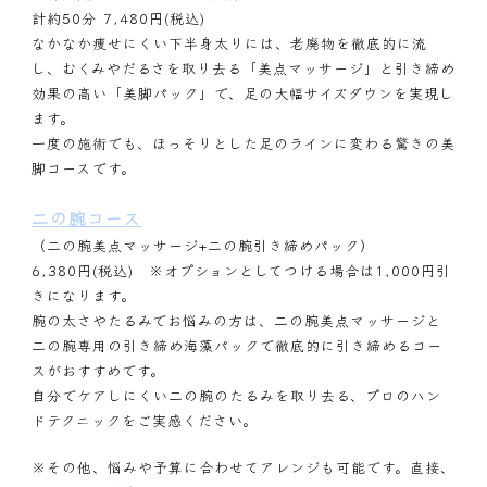
計約50分 7,480円(税込)
なかなか痩せにくい下半身太りには、老廃物を徹底的に流
し、むくみやだるさを取り去る「美点マッサージ」と引き締め
効果の高い「美脚パック」で、足の大幅サイズダウンを実現し
ます。
一度の施術でも、ほっそりとした足のラインに変わる驚きの美
脚コースです。
二の腕コース
（二の腕美点マッサージ+二の腕引き締めパック）
6,380円(税込) ※オプションとしてつける場合は1,000円引
きになります。
腕の太さやたるみでお悩みの方は、二の腕美点マッサージと
二の腕専用の引き締め海藻パックで徹底的に引き締めるコー
スがおすすめです。
自分でケアしにくい二の腕のたるみを取り去る、プロのハン
ドテクニックをご実感ください。
※その他、悩みや予算に合わせてアレンジも可能です。直接、