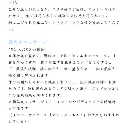
ージ。
全身の血行が良くなり、コリや疲れが回復。マッサージ後の
心身は、 他では得られない格別の爽快感を得られます。
鍛え上げられた極上のハンドテクニックをぜひ実感してくださ
い。
腸美点マッサージ
40分 6,600円(税込)
自律神経を整えて、腸のコリを取り除く美点マッサージ。 お
腹を中心に背中・腰に存在する腸美点のツボをほぐすこと
で、緊張が緩和し腸の働きが正常に整うため、下痢や便秘が
瞬く間に解消されます。
体の内側からキレイと健康を引き出し、肌の健康維持にも効
果的です。透明感のあるクリアな肌へと導き、フェイシャルケ
アの相乗効果も期待されます。
※腸美点マッサージはフェイシャルやボディケアと同時進行
も可能です。
（インナーケアとして「デトックスエキス」の併用もおすすめ
しています）