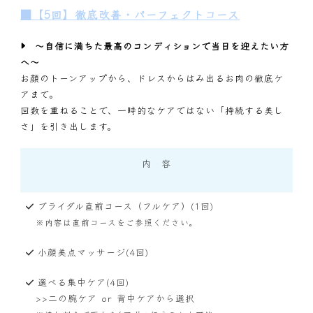
■【5回】徹底改善・パーフェクトコース
〜自信に満ちた最高のコンディションで当日を迎えたい方
へ〜
お顔のトーンアップから、ドレスからはみ出るお肉の徹底ケ
アまで。
回数を重ねることで、一時的なケアではない「持続する美し
さ」を引き出します。
内 容
ブライダル直前コース（フルケア）(1回)
※内容は直前コースをご参照ください。
小顔美点マッサージ(4回)
選べる集中ケア(4回)
>>二の腕ケア or 背中ケアから選択