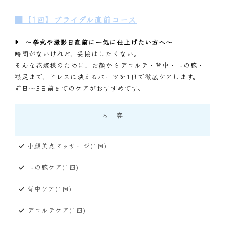
■【1回】ブライダル直前コース
〜挙式や撮影日直前に一気に仕上げたい方へ〜
時間がないけれど、妥協はしたくない。
そんな花嫁様のために、お顔からデコルテ・背中・二の腕・
襟足まで、ドレスに映えるパーツを1日で徹底ケアします。
前日～3日前までのケアがおすすめです。
内 容
小顔美点マッサージ(1回)
二の腕ケア(1回)
背中ケア(1回)
デコルテケア(1回)