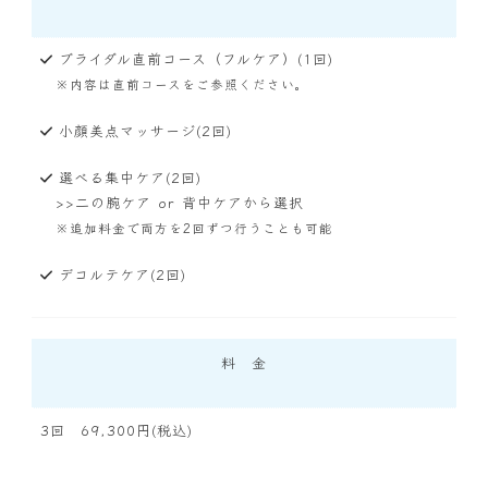
ブライダル直前コース（フルケア）(1回)
※内容は直前コースをご参照ください。
小顔美点マッサージ(2回)
選べる集中ケア(2回)
>>二の腕ケア or 背中ケアから選択
※追加料金で両方を2回ずつ行うことも可能
デコルテケア(2回)
料 金
3回 69,300円(税込)