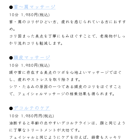
首～肩マッサージ
●
10分 1,980円(税込)
首・肩のコリがひどい方、疲れを感じられている方におすす
め。
コリ固まった美点を丁寧にもみほぐすことで、老廃物がしっ
かり流れコリも軽減します。
頭皮マッサージ
●
10分 1,980円(税込)
頭や首に存在する美点のツボを心地よいマッサージでほぐ
し、疲れやストレスを取り除きます。
シワ・たるみの原因の一つである頭皮のコリをほぐすこと
で、フェイシャルマッサージの相乗効果も得られます。
デコルテのケア
●
10分 1,980円円(税込)
油断すると年齢の出やすいデコルテラインは、顔と同じよう
に丁寧なトリートメントが大切です。
フェイシャルと同じようにケアを行えば、鎖骨もスッキリ