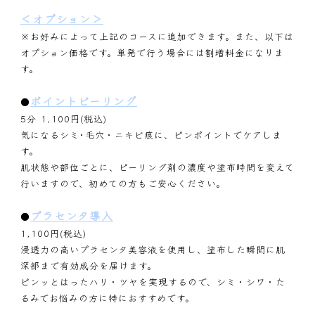
＜オプション＞
※お好みによって上記のコースに追加できます。また、以下は
オプション価格です。単発で行う場合には割増料金になりま
す。
ポイントピーリング
●
5分 1,100円(税込)
気になるシミ･毛穴・ニキビ痕に、ピンポイントでケアしま
す。
肌状態や部位ごとに、ピーリング剤の濃度や塗布時間を変えて
行いますので、初めての方もご安心ください。
プラセンタ導入
●
1,100円(税込)
浸透力の高いプラセンタ美容液を使用し、塗布した瞬間に肌
深部まで有効成分を届けます。
ピンッとはったハリ・ツヤを実現するので、シミ・シワ・た
るみでお悩みの方に特におすすめです。