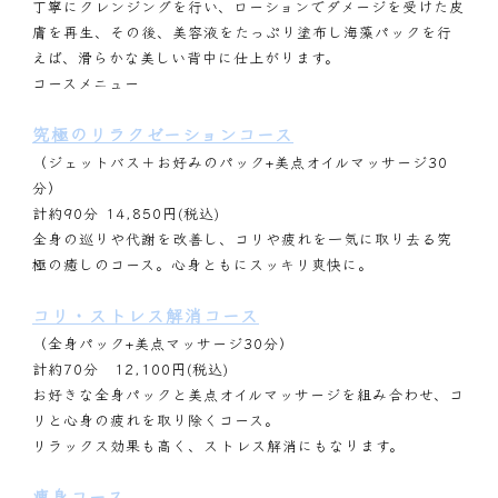
丁寧にクレンジングを行い、ローションでダメージを受けた皮
膚を再生、その後、美容液をたっぷり塗布し海藻パックを行
えば、滑らかな美しい背中に仕上がります。
コースメニュー
究極のリラクゼーションコース
（ジェットバス＋お好みのパック+美点オイルマッサージ30
分）
計約90分 14,850円(税込)
全身の巡りや代謝を改善し、コリや疲れを一気に取り去る究
極の癒しのコース。心身ともにスッキリ爽快に。
コリ・ストレス解消コース
（全身パック+美点マッサージ30分）
計約70分 12,100円(税込)
お好きな全身パックと美点オイルマッサージを組み合わせ、コ
リと心身の疲れを取り除くコース。
リラックス効果も高く、ストレス解消にもなります。
痩身コース