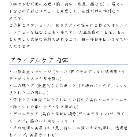
き締めやむだ毛の処理（腕、背中、襟足、顔など）、眉カッ
トなどの多彩なメニューを用意した、花嫁だけの特別なコー
スです。
ご予算とスケジュール、肌やボディの悩みに合わせてオリジナ
ルメニューを組むことも可能です。 人生最良の１日を、もっ
とも美しく素敵な笑顔で送れるよう、精一杯お手伝いさせてい
ただきます。
ブライダルケア内容
・小顔美点マッサージ (たった1回で今までにない透明感と引
き上がったスッキリ小顔に)
・二の腕ケア (徹底的なもみ出しと引き締めパックで、スッキ
リとした二の腕に。)
・背中ケア (自分ではケアしにくい背中の美白・ニキビ・ニキ
ビ跡・シミを集中ケア・引き締めも)
・デコルテケア (美白と同時に鎖骨(デコルテライン)が1回で
くっきり。脇のハミ肉もスッキリ)
・毛の処理＆美眉 (えり足、背中、お顔の毛を処理し、透明感
もアップ。美眉カットも)