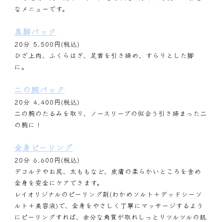
なメニューです。
美脚パック
20分 5,500円(税込)
ひざ上肉、ふくらはぎ、足首を引き締め、すらりとした脚
に。
二の腕パック
20分 4,400円(税込)
二の腕のたるみを取り、ノースリーブの似合う引き締まった二
の腕に！
全身ピーリング
20分 6,600円(税込)
デコルテやお尻、太ももなど、皮膚の柔らかいところを含め
全身を安全にケアできます。
レイオリジナルのピーリング剤(わかめソルト＋デッドシーソ
ルト＋美容液)で、全身をやさしく丁寧にマッサージするよう
にピーリングすれば、余分な角質が取れしっとりツルツルの肌