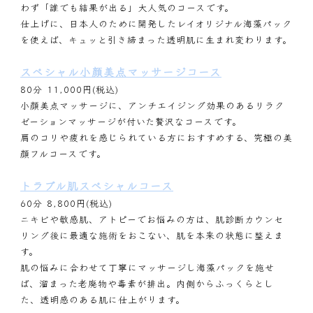
わず「誰でも結果が出る」大人気のコースです。
仕上げに、日本人のために開発したレイオリジナル海藻パック
を使えば、キュッと引き締まった透明肌に生まれ変わります。
スペシャル小顔美点マッサージコース
80分 11,000円(税込)
小顔美点マッサージに、アンチエイジング効果のあるリラク
ゼーションマッサージが付いた贅沢なコースです。
肩のコリや疲れを感じられている方におすすめする、究極の美
顔フルコースです。
トラブル肌スペシャルコース
60分 8,800円(税込)
ニキビや敏感肌、アトピーでお悩みの方は、肌診断カウンセ
リング後に最適な施術をおこない、肌を本来の状態に整えま
す。
肌の悩みに合わせて丁寧にマッサージし海藻パックを施せ
ば、溜まった老廃物や毒素が排出。内側からふっくらとし
た、透明感のある肌に仕上がります。