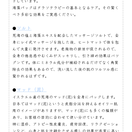
ドしています。
海藻パックはタラソテラピーの基本となるケア。その驚く
べき多彩な効果をご実感ください。
ソルト
●
死海の塩と海藻エキスを配合したマッサージソルトで、全
身にレイ式マッサージを施した後、ヒートマットで体を包
んで大量に発汗させます。老廃物の排泄が促されるので、
全身の倦怠感やむくみがスッキリし、引き締め効果はバツ
グンです。体にミネラル成分が補給されるだけでなく角質
除去の効果もあるので、洗い流した後の肌のツルツル感に
驚かれるはずです。
マッド（泥）
●
イスラエル産の死海のマッド(泥)を全身にパックします。
日本ではマッド(泥)というと皮脂分泌を抑えるオイリー肌
用のイメージがありますが、マッド(泥)にも多くの種類が
あり、お客様の目的に合わせて使い分けています。
特に湿疹、アトピー性皮膚炎、疲労回復、リラクゼーショ
ンなど、心身と肌を沈静化させる癒しの効果が非常に高い