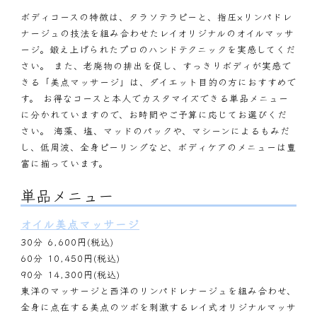
ボディコースの特徴は、タラソテラピーと、指圧×リンパドレ
ナージュの技法を組み合わせたレイオリジナルのオイルマッサ
ージ。鍛え上げられたプロのハンドテクニックを実感してくだ
さい。 また、老廃物の排出を促し、すっきりボディが実感で
きる「美点マッサージ」は、ダイエット目的の方におすすめで
す。 お得なコースと本人でカスタマイズできる単品メニュー
に分かれていますので、お時間やご予算に応じてお選びくだ
さい。 海藻、塩、マッドのパックや、マシーンによるもみだ
し、低周波、全身ピーリングなど、ボディケアのメニューは豊
富に揃っています。
単品メニュー
オイル美点マッサージ
30分 6,600円(税込)
60分 10,450円(税込)
90分 14,300円(税込)
東洋のマッサージと西洋のリンパドレナージュを組み合わせ、
全身に点在する美点のツボを刺激するレイ式オリジナルマッサ