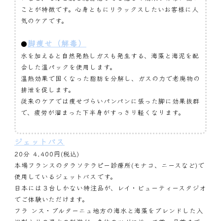
ことが特徴です。心身ともにリラックスしたいお客様に人
気のケアです。
脚痩せ（解毒）
●
水を加えると自然発熱しガスも発生する、海藻と海泥を配
合した温パックを使用します。
温熱効果で固くなった脂肪を分解し、ガスの力で老廃物の
排泄を促します。
従来のケアでは痩せづらいパンパンに張った脚に効果抜群
で、疲労が溜まった下半身がすっきり軽くなります。
ジェットバス
20分 4,400円(税込)
本場フランスのタラソテラピー診療所(モナコ、ニースなど)で
使用しているジェットバスです。
日本には３台しかない特注品が、レイ・ビューティースタジオ
でご体験いただけます。
フラ ンス・ブルターニュ地方の海水と海藻をブレンドした入