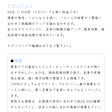
タラソパック
20分 7,700円（どのパックも同一料金です）
海藻や海泥・ソルトなどを使い、一人一人の体質やご要望に
合わせて数種類のパックを組み合わせます。
全てのタラソパックに、全身の新陳代謝アップ、痩身効果、疲
労回復や美肌効果が含まれています。
タラソパックの種類は以下をご覧下さい。
海藻
●
痩身ケアの基本としてレイ・ビューティースタジオが特に
おすすめしているのは、脂肪燃焼効果の高さ、全身の老廃
物を排泄、強い発汗効果が実感できる海藻です。
100%ナチュラルなフランス・ブルターニュ産の海藻をペ
ースト状にし、首～足裏まで全身にまんべんなくパックし
ます。
使用する海藻は、お客様の目的に合わせて約25,000種類
からセレクトし、日本人の肌に合わせ複数の海藻をブレン