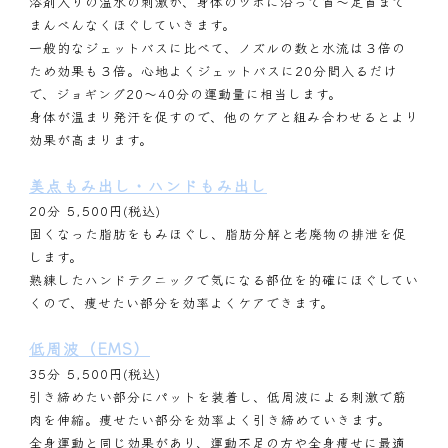
浴剤入りの温水の刺激が、身体のツボに沿って首～足首まで
まんべんなくほぐしていきます。
一般的なジェットバスに比べて、ノズルの数と水流は３倍の
ため効果も３倍。心地よくジェットバスに20分間入るだけ
で、ジョギング20～40分の運動量に相当します。
身体が温まり発汗を促すので、他のケアと組み合わせるとより
効果が高まります。
美点もみ出し・ハンドもみ出し
20分 5,500円(税込)
固くなった脂肪をもみほぐし、脂肪分解と老廃物の排泄を促
します。
熟練したハンドテクニックで気になる部位を的確にほぐしてい
くので、痩せたい部分を効率よくケアできます。
低周波（EMS）
35分 5,500円(税込)
引き締めたい部分にパットを装着し、低周波による刺激で筋
肉を伸縮。痩せたい部分を効率よく引き締めていきます。
全身運動と同じ効果があり、運動不足の方や全身痩せに最適