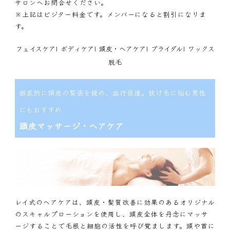
サロンへお問合せください。
※上記はビジター料金です。メンバーになると割引になりま
す。
フェイスケア
|
ボディケア
|
頭皮・ヘアケア
|
ブライダル
|
ワックス
脱毛
徹底的に頭皮の緊張を緩め、血行促進。抜け毛に悩む男性
にもおすすめ
頭皮マッサージ・ヘアケア
レイ式のヘアケアは、頭皮・髪質改善に効果のあるオリジナル
のスキャルプローションを使用し、頭皮全体を丹念にマッサ
ージすることで毛根と細胞の活性を呼び覚まします。頭や首に