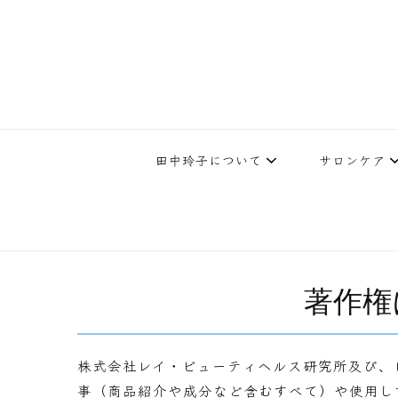
下北沢エステ、駅近く徒歩30秒人気エステサロン。レイ・ビューティ
レイ・ビューティースタジオ | 
テ開設45年の実
田中玲子について
サロンケア
著作権
株式会社レイ・ビューティヘルス研究所及び、
事（商品紹介や成分など含むすべて）や使用し