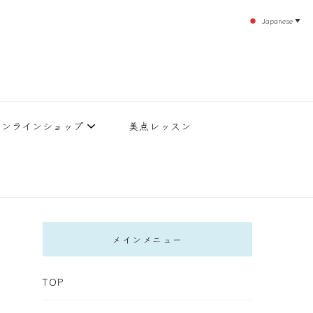
Japanese
▼
のエステティックサロン！デトックスエキスは芸能人やモデルも愛用者がおり大人気！エス
北沢 エステ
直接お客様の施術を担当いたします。
オンラインショップ
美点レッスン
メインメニュー
TOP