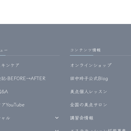
ュー
コンテンツ情報
スキンケア
オンラインショップ
-BEFORE→AFTER
田中玲子公式Blog
Q&A
美点個人レッスン
YouTube
全国の美点サロン
シャル
講習会情報
エステティシャン採用募集