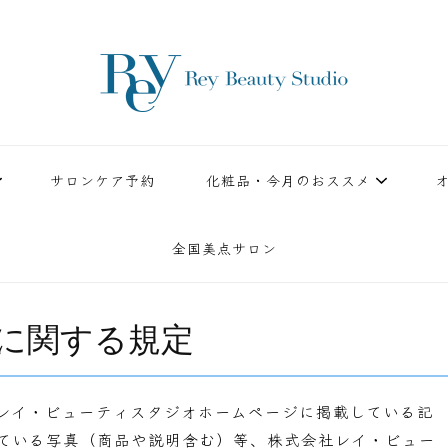
ースタジオ。小顔美点マッサージや腸美点マッサージで雑誌やテレビでも有名な田中玲子主宰
ReyBeautyStudio | 下
績を誇る本格エステだからこそ、お客様が必ず満足してもらえることをモットーに田中玲子が
サロンケア予約
化粧品・今月のおススメ
全国美点サロン
に関する規定
レイ・ビューティスタジオホームページに掲載している記
ている写真（商品や説明含む）等、株式会社レイ・ビュー