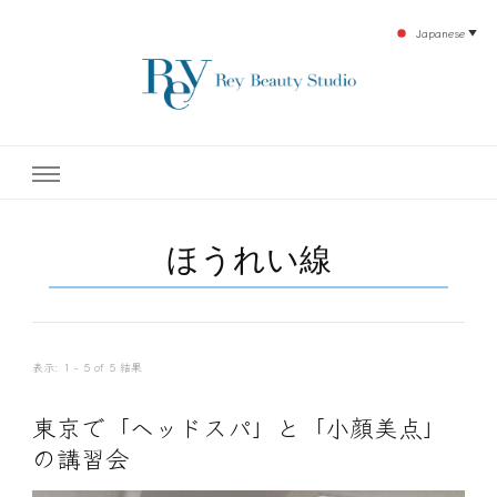
Japanese
▼
下北沢エステ、駅近く徒歩30秒人気エステサロン。レイ・ビューティースタジオ。小
レイ・ビューティースタジオ
顔美点マッサージや腸美点マッサージで雑誌やテレビでも有名な田中玲子主宰のエス
テティックサロン！デトックスエキスは芸能人やモデルも愛用者がおり大人気！エス
テ開設45年の実績を誇る本格エステだからこそ、お客様が必ず満足してもらえるこ
| ReyBeautyStudio | 下北沢
とをモットーに田中玲子が直接お客様の施術を担当いたします。
ほうれい線
エステ
表示: 1 - 5 of 5 結果
東京で「ヘッドスパ」と「小顔美点」
の講習会