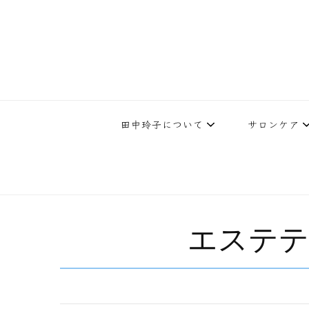
下北沢エステ、駅近く徒歩30秒人気エステサロン。レイ・ビューティ
レイ・ビューティースタジオ | 
テ開設45年の実
田中玲子について
サロンケア
エステテ