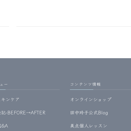
ュー
コンテンツ情報
スキンケア
オンラインショップ
-BEFORE→AFTER
田中玲子公式Blog
Q&A
美点個人レッスン