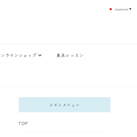
Japanese
▼
のエステティックサロン！デトックスエキスは芸能人やモデルも愛用者がおり大人気！エス
北沢 エステ
直接お客様の施術を担当いたします。
オンラインショップ
美点レッスン
メインメニュー
TOP