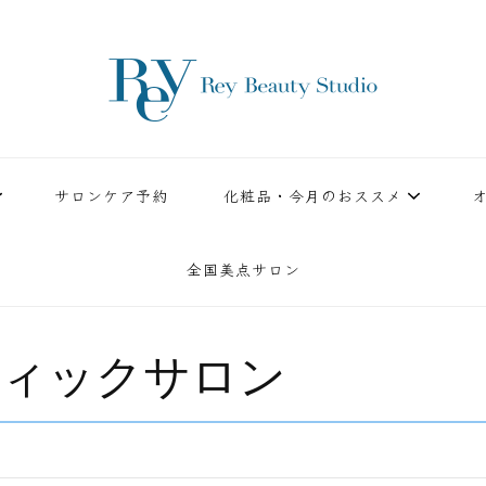
ースタジオ。小顔美点マッサージや腸美点マッサージで雑誌やテレビでも有名な田中玲子主宰
ReyBeautyStudio | 下
績を誇る本格エステだからこそ、お客様が必ず満足してもらえることをモットーに田中玲子が
サロンケア予約
化粧品・今月のおススメ
全国美点サロン
ィックサロン