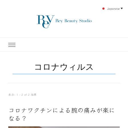
Japanese
▼
下北沢エステ、駅近く徒歩30秒人気エステサロン。レイ・ビューティースタジオ。小
レイ・ビューティースタジオ
顔美点マッサージや腸美点マッサージで雑誌やテレビでも有名な田中玲子主宰のエス
テティックサロン！デトックスエキスは芸能人やモデルも愛用者がおり大人気！エス
テ開設45年の実績を誇る本格エステだからこそ、お客様が必ず満足してもらえるこ
| ReyBeautyStudio | 下北沢
とをモットーに田中玲子が直接お客様の施術を担当いたします。
コロナウィルス
エステ
表示: 1 - 2 of 2 結果
コロナワクチンによる腕の痛みが楽に
なる？