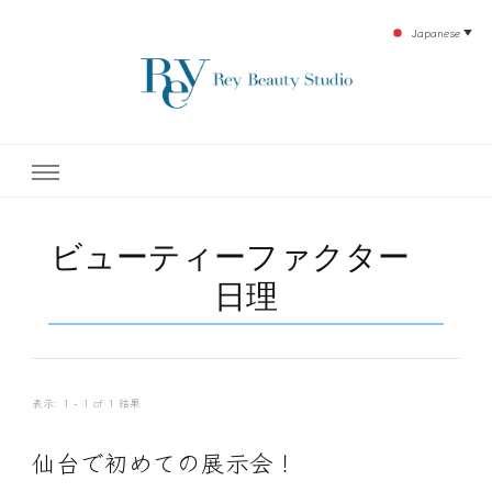
Japanese
▼
下北沢エステ、駅近く徒歩30秒人気エステサロン。レイ・ビューティースタジオ。小
レイ・ビューティースタジオ
顔美点マッサージや腸美点マッサージで雑誌やテレビでも有名な田中玲子主宰のエス
テティックサロン！デトックスエキスは芸能人やモデルも愛用者がおり大人気！エス
テ開設45年の実績を誇る本格エステだからこそ、お客様が必ず満足してもらえるこ
| ReyBeautyStudio | 下北沢
とをモットーに田中玲子が直接お客様の施術を担当いたします。
ビューティーファクター
エステ
日理
表示: 1 - 1 of 1 結果
仙台で初めての展示会！