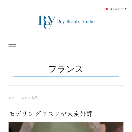
Japanese
▼
下北沢エステ、駅近く徒歩30秒人気エステサロン。レイ・ビューティースタジオ。小
レイ・ビューティースタジオ
顔美点マッサージや腸美点マッサージで雑誌やテレビでも有名な田中玲子主宰のエス
テティックサロン！デトックスエキスは芸能人やモデルも愛用者がおり大人気！エス
テ開設45年の実績を誇る本格エステだからこそ、お客様が必ず満足してもらえるこ
| ReyBeautyStudio | 下北沢
とをモットーに田中玲子が直接お客様の施術を担当いたします。
フランス
エステ
表示: 1 - 2 of 2 結果
モデリングマスクが大変好評！