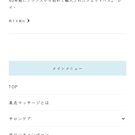
40年前にフランスから初めて輸入されたジェットバス。 レ
イ・ …
続きを読む
メインメニュー
TOP
美点マッサージとは
サロンケア
サロンキャンペーン