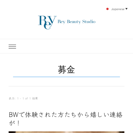
Japanese
▼
下北沢エステ、駅近く徒歩30秒人気エステサロン。レイ・ビューティースタジオ。小
レイ・ビューティースタジオ
顔美点マッサージや腸美点マッサージで雑誌やテレビでも有名な田中玲子主宰のエス
テティックサロン！デトックスエキスは芸能人やモデルも愛用者がおり大人気！エス
テ開設45年の実績を誇る本格エステだからこそ、お客様が必ず満足してもらえるこ
| ReyBeautyStudio | 下北沢
とをモットーに田中玲子が直接お客様の施術を担当いたします。
募金
エステ
表示: 1 - 1 of 1 結果
BWで体験された方たちから嬉しい連絡
が！