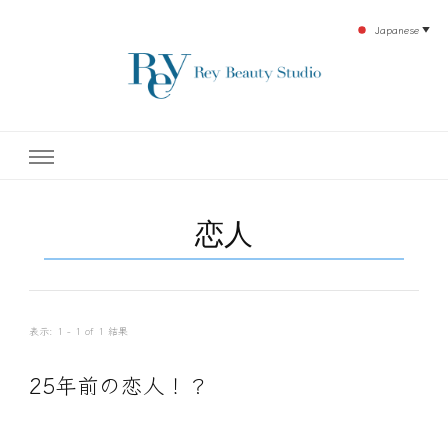
Japanese
▼
下北沢エステ、駅近く徒歩30秒人気エステサロン。レイ・ビューティースタジオ。小
レイ・ビューティースタジオ
顔美点マッサージや腸美点マッサージで雑誌やテレビでも有名な田中玲子主宰のエス
テティックサロン！デトックスエキスは芸能人やモデルも愛用者がおり大人気！エス
テ開設45年の実績を誇る本格エステだからこそ、お客様が必ず満足してもらえるこ
| ReyBeautyStudio | 下北沢
とをモットーに田中玲子が直接お客様の施術を担当いたします。
恋人
エステ
表示: 1 - 1 of 1 結果
25年前の恋人！？