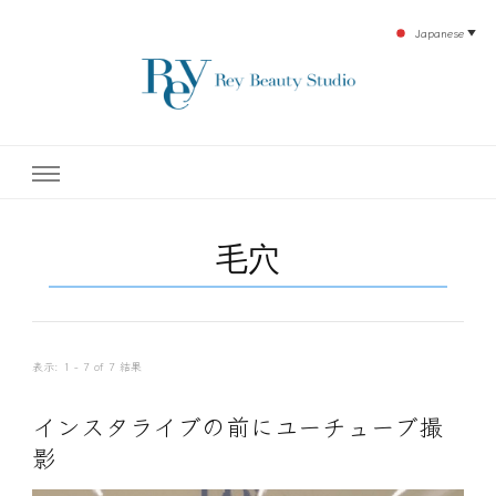
Japanese
▼
下北沢エステ、駅近く徒歩30秒人気エステサロン。レイ・ビューティースタジオ。小
レイ・ビューティースタジオ
顔美点マッサージや腸美点マッサージで雑誌やテレビでも有名な田中玲子主宰のエス
テティックサロン！デトックスエキスは芸能人やモデルも愛用者がおり大人気！エス
テ開設45年の実績を誇る本格エステだからこそ、お客様が必ず満足してもらえるこ
| ReyBeautyStudio | 下北沢
とをモットーに田中玲子が直接お客様の施術を担当いたします。
毛穴
エステ
表示: 1 - 7 of 7 結果
インスタライブの前にユーチューブ撮
影