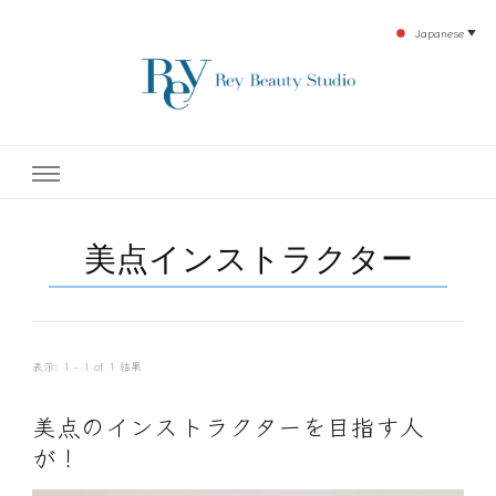
Japanese
▼
下北沢エステ、駅近く徒歩30秒人気エステサロン。レイ・ビューティースタジオ。小
レイ・ビューティースタジオ
顔美点マッサージや腸美点マッサージで雑誌やテレビでも有名な田中玲子主宰のエス
テティックサロン！デトックスエキスは芸能人やモデルも愛用者がおり大人気！エス
テ開設45年の実績を誇る本格エステだからこそ、お客様が必ず満足してもらえるこ
| ReyBeautyStudio | 下北沢
とをモットーに田中玲子が直接お客様の施術を担当いたします。
美点インストラクター
エステ
表示: 1 - 1 of 1 結果
美点のインストラクターを目指す人
が！