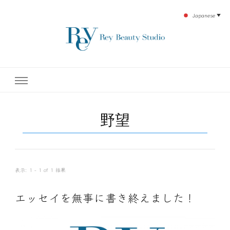
Japanese
▼
下北沢エステ、駅近く徒歩30秒人気エステサロン。レイ・ビューティースタジオ。小
レイ・ビューティースタジオ
顔美点マッサージや腸美点マッサージで雑誌やテレビでも有名な田中玲子主宰のエス
テティックサロン！デトックスエキスは芸能人やモデルも愛用者がおり大人気！エス
テ開設45年の実績を誇る本格エステだからこそ、お客様が必ず満足してもらえるこ
| ReyBeautyStudio | 下北沢
とをモットーに田中玲子が直接お客様の施術を担当いたします。
野望
エステ
表示: 1 - 1 of 1 結果
エッセイを無事に書き終えました！