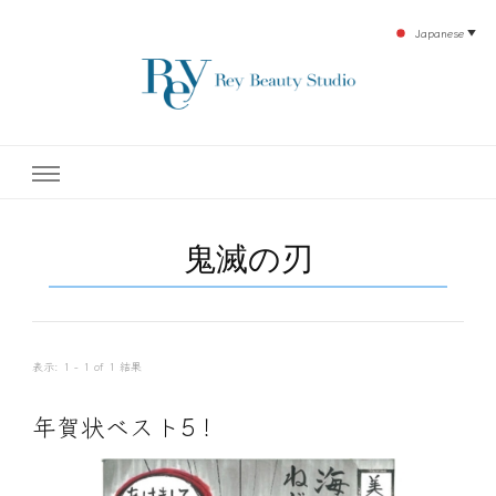
Japanese
▼
下北沢エステ、駅近く徒歩30秒人気エステサロン。レイ・ビューティースタジオ。小
レイ・ビューティースタジオ
顔美点マッサージや腸美点マッサージで雑誌やテレビでも有名な田中玲子主宰のエス
テティックサロン！デトックスエキスは芸能人やモデルも愛用者がおり大人気！エス
テ開設45年の実績を誇る本格エステだからこそ、お客様が必ず満足してもらえるこ
| ReyBeautyStudio | 下北沢
とをモットーに田中玲子が直接お客様の施術を担当いたします。
鬼滅の刃
エステ
表示: 1 - 1 of 1 結果
年賀状ベスト5！