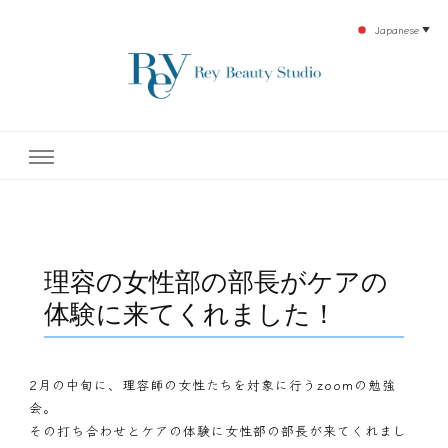
Japanese
▼
下北沢エステ、駅近く徒歩30秒人気エステサロン。レイ・ビューティースタジオ。小
レイ・ビューティースタジオ
顔美点マッサージや腸美点マッサージで雑誌やテレビでも有名な田中玲子主宰のエス
テティックサロン！デトックスエキスは芸能人やモデルも愛用者がおり大人気！エス
テ開設45年の実績を誇る本格エステだからこそ、お客様が必ず満足してもらえるこ
| ReyBeautyStudio | 下北沢
とをモットーに田中玲子が直接お客様の施術を担当いたします。
エステ
理容の女性部の部長がケアの
体験に来てくれました！
2月の中旬に、理容師の女性たちを対象に行うzoomの勉強
会。
その打ち合わせとケアの体験に女性部の部長が来てくれまし