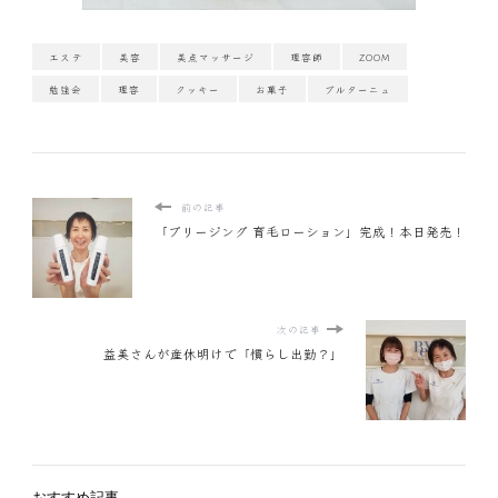
エステ
美容
美点マッサージ
理容師
ZOOM
勉強会
理容
クッキー
お菓子
ブルターニュ
前の記事
「ブリージング 育毛ローション」完成！本日発売！
次の記事
益美さんが産休明けで「慣らし出勤？」
おすすめ記事