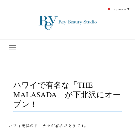
Japanese
▼
下北沢エステ、駅近く徒歩30秒人気エステサロン。レイ・ビューティースタジオ。小
レイ・ビューティースタジオ
顔美点マッサージや腸美点マッサージで雑誌やテレビでも有名な田中玲子主宰のエス
テティックサロン！デトックスエキスは芸能人やモデルも愛用者がおり大人気！エス
テ開設45年の実績を誇る本格エステだからこそ、お客様が必ず満足してもらえるこ
| ReyBeautyStudio | 下北沢
とをモットーに田中玲子が直接お客様の施術を担当いたします。
エステ
ハワイで有名な「THE
MALASADA」が下北沢にオー
プン！
ハワイ発祥のドーナツが有名だそうです。