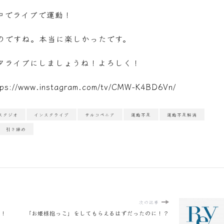
中でライブで運動！
のですね。本当に楽しかったです。
タライブにしましょうね！よろしく！
tps://www.instagram.com/tv/CMW-K4BD6Vn/
スタジオ
インスタライブ
サルコペニア
運動不足
運動不足解消
引き締め
次の記事
す！
「お姫様抱っこ」をしてもらえるはずだったのに！？