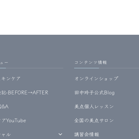
ュー
コンテンツ情報
スキンケア
オンラインショップ
-BEFORE→AFTER
田中玲子公式Blog
Q&A
美点個人レッスン
YouTube
全国の美点サロン
シャル
講習会情報