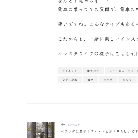
なんと！電車の中！？
電車に乗ってての質問で、電車の
凄いですね。こんなライブもある
これからも、一緒に楽しいインス
インスタライブの様子はこちら
ht
ダイエット
田中玲子
レイ・ビューティー
ながら運動
電車
つり革
太もも
前の記事
ベランダに鳥が！？・・・ヒヨドリらしいで