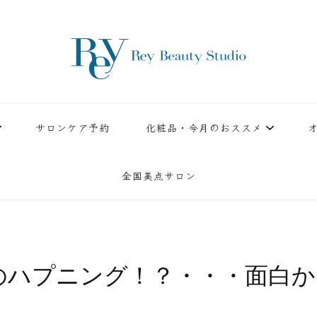
ースタジオ。小顔美点マッサージや腸美点マッサージで雑誌やテレビでも有名な田中玲子主宰
ReyBeautyStudio | 下
績を誇る本格エステだからこそ、お客様が必ず満足してもらえることをモットーに田中玲子が
サロンケア予約
化粧品・今月のおススメ
全国美点サロン
のハプニング！？・・・面白か