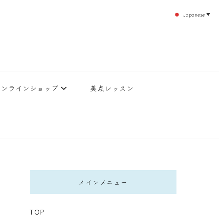
Japanese
▼
のエステティックサロン！デトックスエキスは芸能人やモデルも愛用者がおり大人気！エス
北沢 エステ
直接お客様の施術を担当いたします。
オンラインショップ
美点レッスン
メインメニュー
TOP