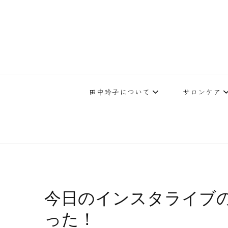
下北沢エステ、駅近く徒歩30秒人気エステサロン。レイ・ビューティ
レイ・ビューティースタジオ | 
テ開設45年の実
田中玲子について
サロンケア
今日のインスタライブ
った！