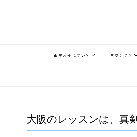
下北沢エステ、駅近く徒歩30秒人気エステサロン。レイ・ビューティ
レイ・ビューティースタジオ | 
テ開設45年の実
田中玲子について
サロンケア
大阪のレッスンは、真