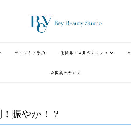
ースタジオ。小顔美点マッサージや腸美点マッサージで雑誌やテレビでも有名な田中玲子主宰
ReyBeautyStudio | 下
績を誇る本格エステだからこそ、お客様が必ず満足してもらえることをモットーに田中玲子が
サロンケア予約
化粧品・今月のおススメ
全国美点サロン
剣！賑やか！？