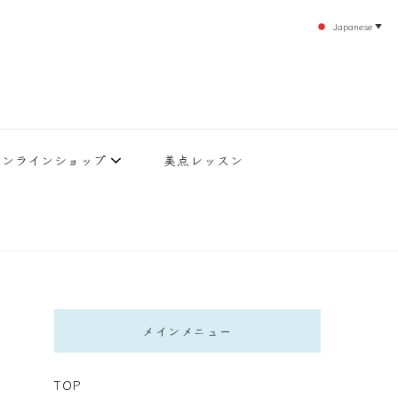
Japanese
▼
のエステティックサロン！デトックスエキスは芸能人やモデルも愛用者がおり大人気！エス
北沢 エステ
直接お客様の施術を担当いたします。
オンラインショップ
美点レッスン
メインメニュー
TOP