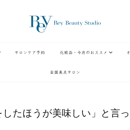
ースタジオ。小顔美点マッサージや腸美点マッサージで雑誌やテレビでも有名な田中玲子主宰
ReyBeautyStudio | 下
績を誇る本格エステだからこそ、お客様が必ず満足してもらえることをモットーに田中玲子が
サロンケア予約
化粧品・今月のおススメ
全国美点サロン
をしたほうが美味しい」と言っ