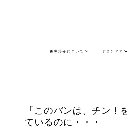
下北沢エステ、駅近く徒歩30秒人気エステサロン。レイ・ビューティ
レイ・ビューティースタジオ | 
テ開設45年の実
田中玲子について
サロンケア
「このパンは、チン！
ているのに・・・