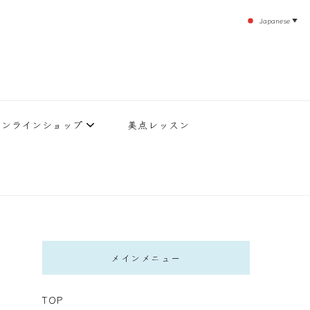
Japanese
▼
のエステティックサロン！デトックスエキスは芸能人やモデルも愛用者がおり大人気！エス
北沢 エステ
直接お客様の施術を担当いたします。
オンラインショップ
美点レッスン
メインメニュー
TOP