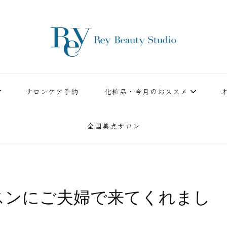
ースタジオ。小顔美点マッサージや腸美点マッサージで雑誌やテレビでも有名な田中玲子主宰
ReyBeautyStudio | 下
績を誇る本格エステだからこそ、お客様が必ず満足してもらえることをモットーに田中玲子が
サロンケア予約
化粧品・今月のおススメ
全国美点サロン
スンにご夫婦で来てくれまし