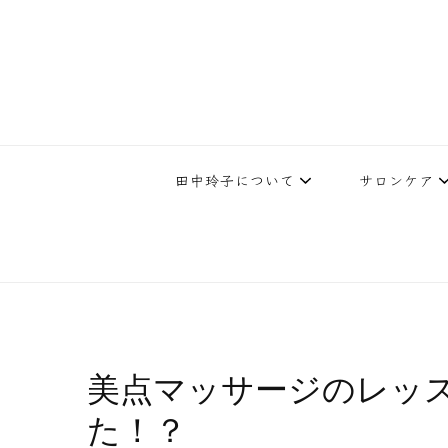
下北沢エステ、駅近く徒歩30秒人気エステサロン。レイ・ビューティ
レイ・ビューティースタジオ | 
テ開設45年の実
田中玲子について
サロンケア
美点マッサージのレッ
た！？