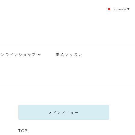
Japanese
▼
のエステティックサロン！デトックスエキスは芸能人やモデルも愛用者がおり大人気！エス
北沢 エステ
直接お客様の施術を担当いたします。
オンラインショップ
美点レッスン
メインメニュー
TOP