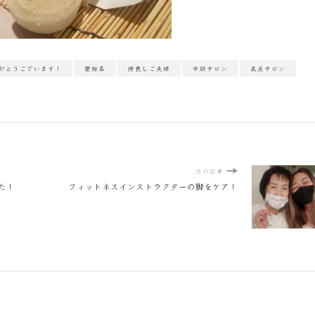
がとうございます！
愛知県
仲良しご夫婦
中級サロン
美点サロン
次の記事
した！
フィットネスインストラクターの脚をケア！