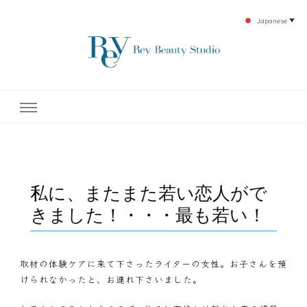
Japanese
▼
下北沢エステ、駅近く徒歩30秒人気エステサロン。レイ・ビューティースタジオ。小
レイ・ビューティースタジオ
顔美点マッサージや腸美点マッサージで雑誌やテレビでも有名な田中玲子主宰のエス
テティックサロン！デトックスエキスは芸能人やモデルも愛用者がおり大人気！エス
テ開設45年の実績を誇る本格エステだからこそ、お客様が必ず満足してもらえるこ
| ReyBeautyStudio | 下北沢
とをモットーに田中玲子が直接お客様の施術を担当いたします。
エステ
私に、またまた若い恋人がで
きました！・・・最も若い！
取材の体験ケアに来て下さったライターの女性。お子さんを預
けられなかったと、お連れ下さいました。