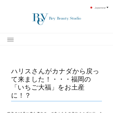
Japanese
▼
下北沢エステ、駅近く徒歩30秒人気エステサロン。レイ・ビューティースタジオ。小
レイ・ビューティースタジオ
顔美点マッサージや腸美点マッサージで雑誌やテレビでも有名な田中玲子主宰のエス
テティックサロン！デトックスエキスは芸能人やモデルも愛用者がおり大人気！エス
テ開設45年の実績を誇る本格エステだからこそ、お客様が必ず満足してもらえるこ
| ReyBeautyStudio | 下北沢
とをモットーに田中玲子が直接お客様の施術を担当いたします。
エステ
ハリスさんがカナダから戻っ
て来ました！・・・福岡の
「いちご大福」をお土産
に！？