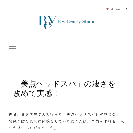
Japanese
▼
下北沢エステ、駅近く徒歩30秒人気エステサロン。レイ・ビューティースタジオ。小
レイ・ビューティースタジオ
顔美点マッサージや腸美点マッサージで雑誌やテレビでも有名な田中玲子主宰のエス
テティックサロン！デトックスエキスは芸能人やモデルも愛用者がおり大人気！エス
テ開設45年の実績を誇る本格エステだからこそ、お客様が必ず満足してもらえるこ
| ReyBeautyStudio | 下北沢
とをモットーに田中玲子が直接お客様の施術を担当いたします。
エステ
「美点ヘッドスパ」の凄さを
改めて実感！
先日、美容問屋さんで行った「美点ヘッドスパ」の講習会。
感染予防のために体験をしていただく人は、午前も午後も一人
にさせていただきました。