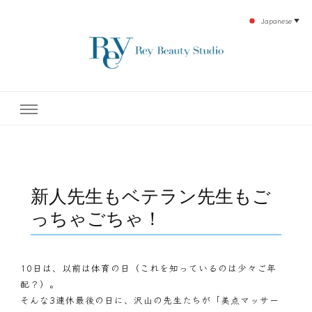
Japanese
▼
下北沢エステ、駅近く徒歩30秒人気エステサロン。レイ・ビューティースタジオ。小
レイ・ビューティースタジオ
顔美点マッサージや腸美点マッサージで雑誌やテレビでも有名な田中玲子主宰のエス
テティックサロン！デトックスエキスは芸能人やモデルも愛用者がおり大人気！エス
テ開設45年の実績を誇る本格エステだからこそ、お客様が必ず満足してもらえるこ
| ReyBeautyStudio | 下北沢
とをモットーに田中玲子が直接お客様の施術を担当いたします。
エステ
新人先生もベテラン先生もご
っちゃごちゃ！
10日は、以前は体育の日（これを知っているのは少々ご年
配？）。
そんな3連休最後の日に、沢山の先生たちが「美点マッサー