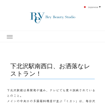
Japanese
▼
下北沢エステ、駅近く徒歩30秒人気エステサロン。レイ・ビューティースタジオ。小
レイ・ビューティースタジオ
顔美点マッサージや腸美点マッサージで雑誌やテレビでも有名な田中玲子主宰のエス
テティックサロン！デトックスエキスは芸能人やモデルも愛用者がおり大人気！エス
テ開設45年の実績を誇る本格エステだからこそ、お客様が必ず満足してもらえるこ
| ReyBeautyStudio | 下北沢
とをモットーに田中玲子が直接お客様の施術を担当いたします。
エステ
下北沢駅南西口、お洒落なレ
ストラン！
下北沢駅前は再開発が進み、テレビでも度々放映されている
とのこと。
メインの中央口の多国籍料理店が並ぶ「ミカン」は、毎日沢