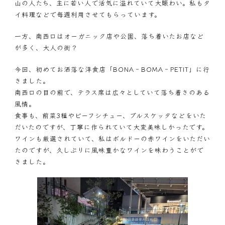
山の人たち、主に若い人で活気に溢れていて大賑わい。私もタ
イ料理などで毎週利用させてもらっています。
一方、南西口はオーガニック店や公園、落ち着いたお店など
が多く、大人の街？
今回、初めてお洒落な洋食店「BONA‐BOMA‐PETIT」に行
きました。
南西口の目の前で、テラス席は広々としていて落ち着きのある
風情。
食事も、前菜3種やビーフシチュー、ブルスケッタなどをいた
だいたのですが、丁寧に作られていて大変美味しかったです。
ワインも厳選されていて、私はボルドーの赤ワインをいただい
たのですが、久しぶりに風味豊かなワインを味わうことがで
きました。