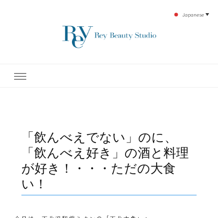
Japanese
▼
下北沢エステ、駅近く徒歩30秒人気エステサロン。レイ・ビューティースタジオ。小
レイ・ビューティースタジオ
顔美点マッサージや腸美点マッサージで雑誌やテレビでも有名な田中玲子主宰のエス
テティックサロン！デトックスエキスは芸能人やモデルも愛用者がおり大人気！エス
テ開設45年の実績を誇る本格エステだからこそ、お客様が必ず満足してもらえるこ
| ReyBeautyStudio | 下北沢
とをモットーに田中玲子が直接お客様の施術を担当いたします。
エステ
「飲んべえでない」のに、
「飲んべえ好き」の酒と料理
が好き！・・・ただの大食
い！