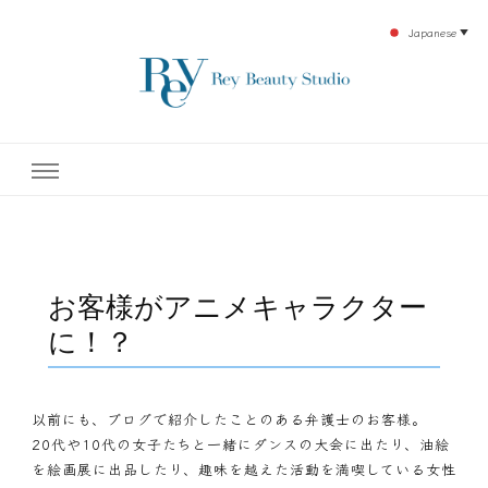
Japanese
▼
下北沢エステ、駅近く徒歩30秒人気エステサロン。レイ・ビューティースタジオ。小
レイ・ビューティースタジオ
顔美点マッサージや腸美点マッサージで雑誌やテレビでも有名な田中玲子主宰のエス
テティックサロン！デトックスエキスは芸能人やモデルも愛用者がおり大人気！エス
テ開設45年の実績を誇る本格エステだからこそ、お客様が必ず満足してもらえるこ
| ReyBeautyStudio | 下北沢
とをモットーに田中玲子が直接お客様の施術を担当いたします。
エステ
お客様がアニメキャラクター
に！？
以前にも、ブログで紹介したことのある弁護士のお客様。
20代や10代の女子たちと一緒にダンスの大会に出たり、油絵
を絵画展に出品したり、趣味を越えた活動を満喫している女性