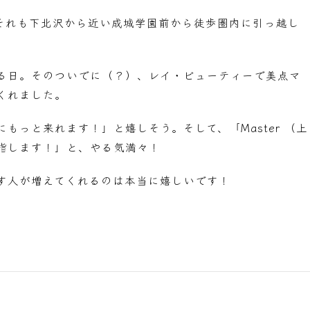
それも下北沢から近い成城学園前から徒歩圏内に引っ越し
る日。そのついでに（？）、レイ・ビューティーで美点マ
くれました。
もっと来れます！」と嬉しそう。そして、「Master （上
で目指します！」と、やる気満々！
す人が増えてくれるのは本当に嬉しいです！