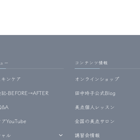
ュー
コンテンツ情報
スキンケア
オンラインショップ
-BEFORE→AFTER
田中玲子公式Blog
Q&A
美点個人レッスン
YouTube
全国の美点サロン
シャル
講習会情報