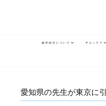
下北沢エステ、駅近く徒歩30秒人気エステサロン。レイ・ビューティ
レイ・ビューティースタジオ | 
テ開設45年の実
田中玲子について
サロンケア
愛知県の先生が東京に