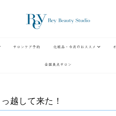
ースタジオ。小顔美点マッサージや腸美点マッサージで雑誌やテレビでも有名な田中玲子主宰
ReyBeautyStudio | 下
績を誇る本格エステだからこそ、お客様が必ず満足してもらえることをモットーに田中玲子が
サロンケア予約
化粧品・今月のおススメ
全国美点サロン
引っ越して来た！