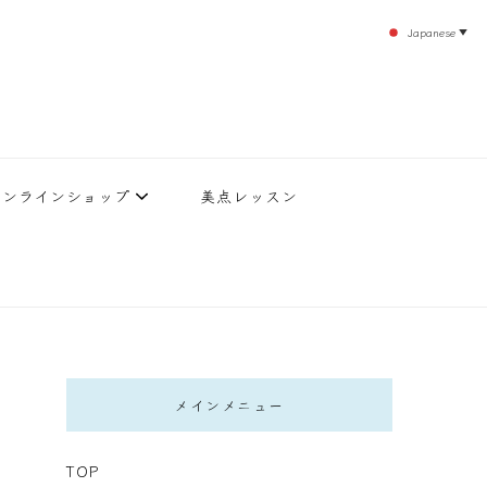
Japanese
▼
のエステティックサロン！デトックスエキスは芸能人やモデルも愛用者がおり大人気！エス
北沢 エステ
直接お客様の施術を担当いたします。
オンラインショップ
美点レッスン
メインメニュー
TOP