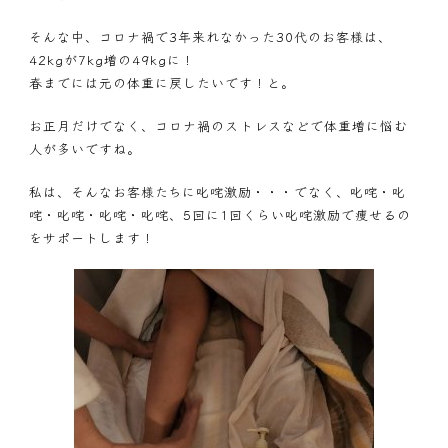
そんな中、コロナ禍で3年来れなかった30代のお客様は、
42kgが7kg増の49kgに！
春までには元の体重に戻したいです！と。
お正月だけでなく、コロナ禍のストレスなどで体重増に悩む
人が多いですね。
私は、そんなお客様たちに叱咤激励・・・でなく、叱咤・叱
咤・叱咤・叱咤・叱咤、5回に1回くらい叱咤激励で痩せるの
をサポートします！