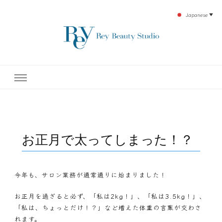
Japanese
▼
下北沢エステ、駅近く徒歩30秒人気エステサロン。レイ・ビューティースタジオ。小
レイ・ビューティースタジオ
顔美点マッサージや腸美点マッサージで雑誌やテレビでも有名な田中玲子主宰のエス
テティックサロン！デトックスエキスは芸能人やモデルも愛用者がおり大人気！エス
テ開設45年の実績を誇る本格エステだからこそ、お客様が必ず満足してもらえるこ
| ReyBeautyStudio | 下北沢
とをモットーに田中玲子が直接お客様の施術を担当いたします。
エステ
お正月で太ってしまった！？
今年も、サロン業務が通常通りに始まりました！
お正月を過ぎると必ず、「私は2kg！」、「私は3.5kg！」、
「私は、ちょっとだけ！？」など増えた体重の言葉が交わさ
れます。