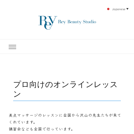
Japanese
▼
下北沢エステ、駅近く徒歩30秒人気エステサロン。レイ・ビューティースタジオ。小
レイ・ビューティースタジオ
顔美点マッサージや腸美点マッサージで雑誌やテレビでも有名な田中玲子主宰のエス
テティックサロン！デトックスエキスは芸能人やモデルも愛用者がおり大人気！エス
テ開設45年の実績を誇る本格エステだからこそ、お客様が必ず満足してもらえるこ
| ReyBeautyStudio | 下北沢
とをモットーに田中玲子が直接お客様の施術を担当いたします。
エステ
プロ向けのオンラインレッス
ン
美点マッサージのレッスンに全国から沢山の先生たちが来て
くれています。
講習会なども全国で行っています。