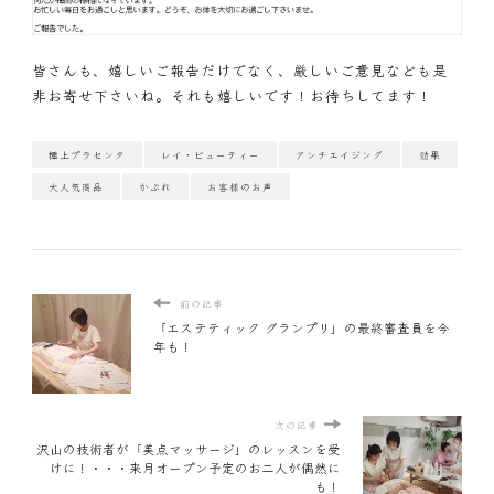
皆さんも、嬉しいご報告だけでなく、厳しいご意見なども是
非お寄せ下さいね。それも嬉しいです！お待ちしてます！
極上プラセンタ
レイ・ビューティー
アンチエイジング
効果
大人気商品
かぶれ
お客様のお声
前の記事
「エステティック グランプリ」の最終審査員を今
年も！
次の記事
沢山の技術者が「美点マッサージ」のレッスンを受
けに！・・・来月オープン予定のお二人が偶然に
も！