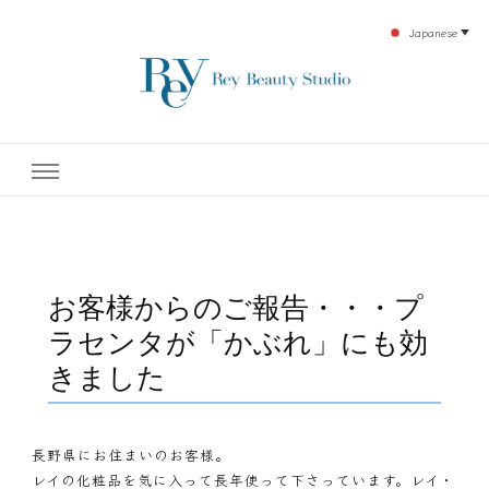
Japanese
▼
下北沢エステ、駅近く徒歩30秒人気エステサロン。レイ・ビューティースタジオ。小
レイ・ビューティースタジオ
顔美点マッサージや腸美点マッサージで雑誌やテレビでも有名な田中玲子主宰のエス
テティックサロン！デトックスエキスは芸能人やモデルも愛用者がおり大人気！エス
テ開設45年の実績を誇る本格エステだからこそ、お客様が必ず満足してもらえるこ
| ReyBeautyStudio | 下北沢
とをモットーに田中玲子が直接お客様の施術を担当いたします。
エステ
お客様からのご報告・・・プ
ラセンタが「かぶれ」にも効
きました
長野県にお住まいのお客様。
レイの化粧品を気に入って長年使って下さっています。レイ・