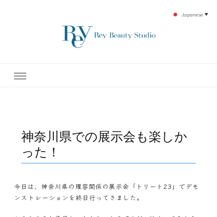
Japanese
▼
下北沢エステ、駅近く徒歩30秒人気エステサロン。レイ・ビューティースタジオ。小
レイ・ビューティースタジオ
顔美点マッサージや腸美点マッサージで雑誌やテレビでも有名な田中玲子主宰のエス
テティックサロン！デトックスエキスは芸能人やモデルも愛用者がおり大人気！エス
テ開設45年の実績を誇る本格エステだからこそ、お客様が必ず満足してもらえるこ
| ReyBeautyStudio | 下北沢
とをモットーに田中玲子が直接お客様の施術を担当いたします。
エステ
神奈川県での展示会も楽しか
った！
今日は、神奈川県の理容関係の展示会「トリート23」でデモ
ンストレーションを終日行ってきました。