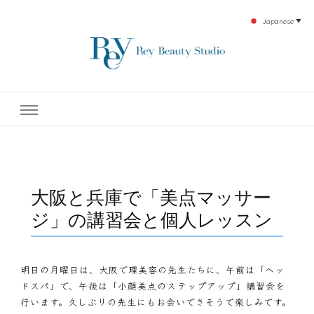
Japanese
▼
下北沢エステ、駅近く徒歩30秒人気エステサロン。レイ・ビューティースタジオ。小
レイ・ビューティースタジオ
顔美点マッサージや腸美点マッサージで雑誌やテレビでも有名な田中玲子主宰のエス
テティックサロン！デトックスエキスは芸能人やモデルも愛用者がおり大人気！エス
テ開設45年の実績を誇る本格エステだからこそ、お客様が必ず満足してもらえるこ
| ReyBeautyStudio | 下北沢
とをモットーに田中玲子が直接お客様の施術を担当いたします。
エステ
大阪と兵庫で「美点マッサー
ジ」の講習会と個人レッスン
明日の月曜日は、大阪で理美容の先生たちに、午前は「ヘッ
ドスパ」で、午後は「小顔美点のステップアップ」講習会を
行います。久しぶりの先生にもお会いできそうで楽しみです。