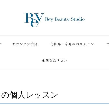
ースタジオ。小顔美点マッサージや腸美点マッサージで雑誌やテレビでも有名な田中玲子主宰
ReyBeautyStudio | 下
績を誇る本格エステだからこそ、お客様が必ず満足してもらえることをモットーに田中玲子が
サロンケア予約
化粧品・今月のおススメ
全国美点サロン
ての個人レッスン