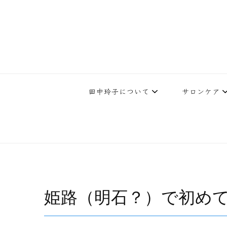
下北沢エステ、駅近く徒歩30秒人気エステサロン。レイ・ビューティ
レイ・ビューティースタジオ | 
テ開設45年の実
田中玲子について
サロンケア
姫路（明石？）で初め