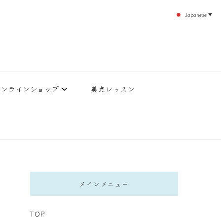
Japanese
▼
のエステティックサロン！デトックスエキスは芸能人やモデルも愛用者がおり大人気！エス
北沢 エステ
直接お客様の施術を担当いたします。
オンラインショップ
美点レッスン
メインメニュー
TOP