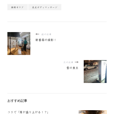
脚痩せケア
美点ボディマッサージ
前の記事
新書籍の撮影！
次の記事
雪の東京
おすすめ記事
コリで「肩が盛り上がる！？」