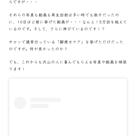
らですが・・・
それらの写真も動画も再生回数は多い時でも数千だったの
に、10日ほど前に挙げた動画が・・・なんと！5万回を越えて
いるのです。そして、さらに伸びているのです！？
サロンで通常行っている「脚痩せケア」を挙げただけだった
のですが。何が良かったのか？
でも、これからも沢山の人に喜んでもらえる写真や動画を頑張
ります！