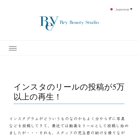
Japanese
▼
下北沢エステ、駅近く徒歩30秒人気エステサロン。レイ・ビューティースタジオ。小
レイ・ビューティースタジオ
顔美点マッサージや腸美点マッサージで雑誌やテレビでも有名な田中玲子主宰のエス
テティックサロン！デトックスエキスは芸能人やモデルも愛用者がおり大人気！エス
テ開設45年の実績を誇る本格エステだからこそ、お客様が必ず満足してもらえるこ
| ReyBeautyStudio | 下北沢
とをモットーに田中玲子が直接お客様の施術を担当いたします。
エステ
インスタのリールの投稿が5万
以上の再生！
インスタグラムがどういうものなのかもよく分からずに写真
などを投稿してきて、最近では動画をリールとして投稿し始め
ましたが・・・それも、スタッフの児玉君の助けを借りなが