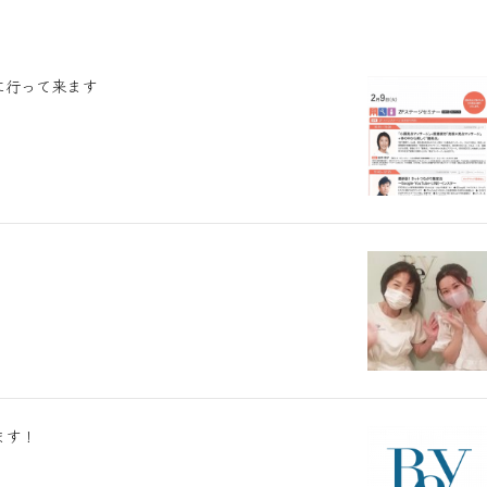
に行って来ます
ます！