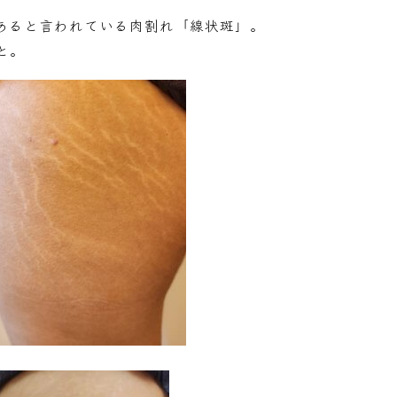
あると言われている肉割れ「線状斑」。
と。