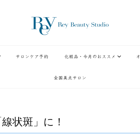
ースタジオ。小顔美点マッサージや腸美点マッサージで雑誌やテレビでも有名な田中玲子主宰
ReyBeautyStudio | 下
績を誇る本格エステだからこそ、お客様が必ず満足してもらえることをモットーに田中玲子が
サロンケア予約
化粧品・今月のおススメ
全国美点サロン
「線状斑」に！