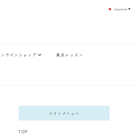
Japanese
▼
のエステティックサロン！デトックスエキスは芸能人やモデルも愛用者がおり大人気！エス
北沢 エステ
直接お客様の施術を担当いたします。
オンラインショップ
美点レッスン
メインメニュー
TOP