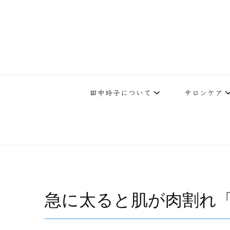
下北沢エステ、駅近く徒歩30秒人気エステサロン。レイ・ビューティ
レイ・ビューティースタジオ | 
テ開設45年の実
田中玲子について
サロンケア
急に太ると肌が肉割れ