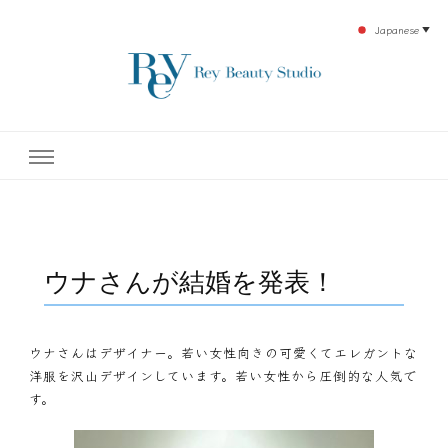
Japanese
▼
下北沢エステ、駅近く徒歩30秒人気エステサロン。レイ・ビューティースタジオ。小
レイ・ビューティースタジオ
顔美点マッサージや腸美点マッサージで雑誌やテレビでも有名な田中玲子主宰のエス
テティックサロン！デトックスエキスは芸能人やモデルも愛用者がおり大人気！エス
テ開設45年の実績を誇る本格エステだからこそ、お客様が必ず満足してもらえるこ
| ReyBeautyStudio | 下北沢
とをモットーに田中玲子が直接お客様の施術を担当いたします。
エステ
ウナさんが結婚を発表！
ウナさんはデザイナー。若い女性向きの可愛くてエレガントな
洋服を沢山デザインしています。若い女性から圧倒的な人気で
す。