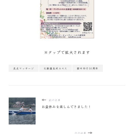
※タップで拡大されます
美点マッサージ
乳酸菌生成エキス
田中玲子50周年
前の記事
お盆休みを楽しんできました！
次の記事