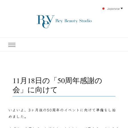
Japanese
▼
下北沢エステ、駅近く徒歩30秒人気エステサロン。レイ・ビューティースタジオ。小
レイ・ビューティースタジオ
顔美点マッサージや腸美点マッサージで雑誌やテレビでも有名な田中玲子主宰のエス
テティックサロン！デトックスエキスは芸能人やモデルも愛用者がおり大人気！エス
テ開設45年の実績を誇る本格エステだからこそ、お客様が必ず満足してもらえるこ
| ReyBeautyStudio | 下北沢
とをモットーに田中玲子が直接お客様の施術を担当いたします。
エステ
11月18日の「50周年感謝の
会」に向けて
いよいよ、3ヶ月後の50周年のイベントに向けて準備をし始
めました。