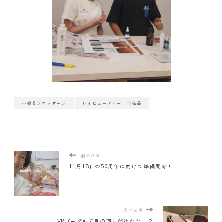
小顔美点マッサージ
レイビューティー 化粧品
前の記事
11月18日の50周年に向けて準備開始！
次の記事
VRゴーグルで目の回りが腫れた！？