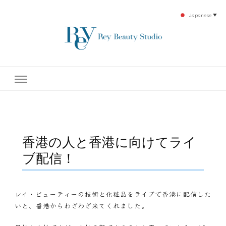
Japanese
▼
下北沢エステ、駅近く徒歩30秒人気エステサロン。レイ・ビューティースタジオ。小
レイ・ビューティースタジオ
顔美点マッサージや腸美点マッサージで雑誌やテレビでも有名な田中玲子主宰のエス
テティックサロン！デトックスエキスは芸能人やモデルも愛用者がおり大人気！エス
テ開設45年の実績を誇る本格エステだからこそ、お客様が必ず満足してもらえるこ
| ReyBeautyStudio | 下北沢
とをモットーに田中玲子が直接お客様の施術を担当いたします。
エステ
香港の人と香港に向けてライ
ブ配信！
レイ・ビューティーの技術と化粧品をライブで香港に配信した
いと、香港からわざわざ来てくれました。