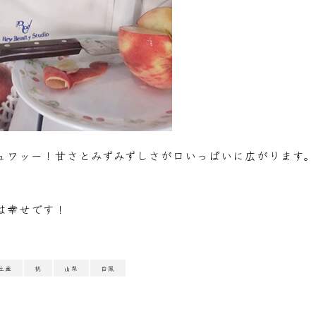
ュワッー！甘さとみずみずしさが口いっぱいに広がります。
は幸せです！
土産
桃
山梨
白鳳