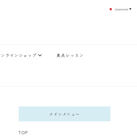
Japanese
▼
のエステティックサロン！デトックスエキスは芸能人やモデルも愛用者がおり大人気！エス
北沢 エステ
直接お客様の施術を担当いたします。
オンラインショップ
美点レッスン
メインメニュー
TOP