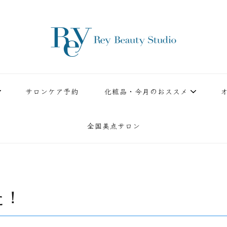
ースタジオ。小顔美点マッサージや腸美点マッサージで雑誌やテレビでも有名な田中玲子主宰
ReyBeautyStudio | 下
績を誇る本格エステだからこそ、お客様が必ず満足してもらえることをモットーに田中玲子が
サロンケア予約
化粧品・今月のおススメ
全国美点サロン
た！