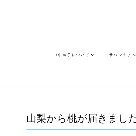
下北沢エステ、駅近く徒歩30秒人気エステサロン。レイ・ビューティ
レイ・ビューティースタジオ | 
テ開設45年の実
田中玲子について
サロンケア
山梨から桃が届きまし