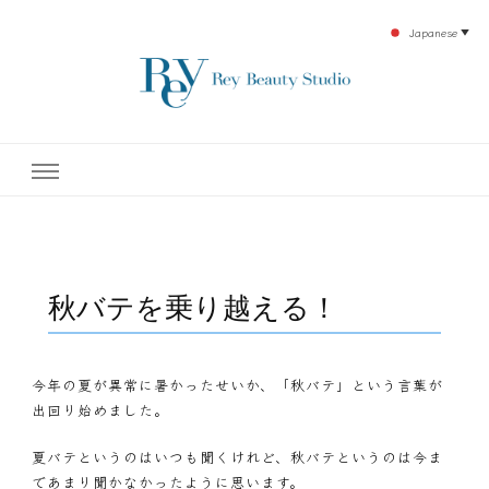
Japanese
▼
下北沢エステ、駅近く徒歩30秒人気エステサロン。レイ・ビューティースタジオ。小
レイ・ビューティースタジオ
顔美点マッサージや腸美点マッサージで雑誌やテレビでも有名な田中玲子主宰のエス
テティックサロン！デトックスエキスは芸能人やモデルも愛用者がおり大人気！エス
テ開設45年の実績を誇る本格エステだからこそ、お客様が必ず満足してもらえるこ
| ReyBeautyStudio | 下北沢
とをモットーに田中玲子が直接お客様の施術を担当いたします。
エステ
秋バテを乗り越える！
今年の夏が異常に暑かったせいか、「秋バテ」という言葉が
出回り始めました。
夏バテというのはいつも聞くけれど、秋バテというのは今ま
であまり聞かなかったように思います。