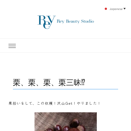
Japanese
▼
下北沢エステ、駅近く徒歩30秒人気エステサロン。レイ・ビューティースタジオ。小
レイ・ビューティースタジオ
顔美点マッサージや腸美点マッサージで雑誌やテレビでも有名な田中玲子主宰のエス
テティックサロン！デトックスエキスは芸能人やモデルも愛用者がおり大人気！エス
テ開設45年の実績を誇る本格エステだからこそ、お客様が必ず満足してもらえるこ
| ReyBeautyStudio | 下北沢
とをモットーに田中玲子が直接お客様の施術を担当いたします。
エステ
栗、栗、栗、栗三昧⁉
栗拾いをして、この収穫！沢山Get！やりました！