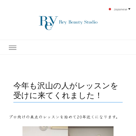
Japanese
▼
下北沢エステ、駅近く徒歩30秒人気エステサロン。レイ・ビューティースタジオ。小
レイ・ビューティースタジオ
顔美点マッサージや腸美点マッサージで雑誌やテレビでも有名な田中玲子主宰のエス
テティックサロン！デトックスエキスは芸能人やモデルも愛用者がおり大人気！エス
テ開設45年の実績を誇る本格エステだからこそ、お客様が必ず満足してもらえるこ
| ReyBeautyStudio | 下北沢
とをモットーに田中玲子が直接お客様の施術を担当いたします。
エステ
今年も沢山の人がレッスンを
受けに来てくれました！
プロ向けの美点のレッスンを始めて20年近くになります。