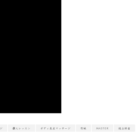
ジ
個人レッスン
ボディ美点マッサージ
茨城
MASTER
超上級者