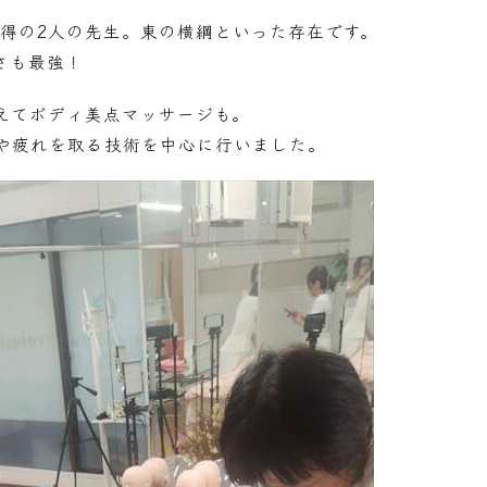
」取得の2人の先生。東の横綱といった存在です。
さも最強！
えてボディ美点マッサージも。
や疲れを取る技術を中心に行いました。