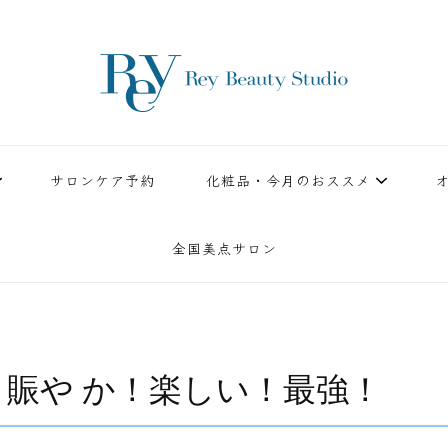
ースタジオ。小顔美点マッサージや腸美点マッサージで雑誌やテレビでも有名な田中玲子主宰
ReyBeautyStudio | 下
績を誇る本格エステだからこそ、お客様が必ず満足してもらえることをモットーに田中玲子が
サロンケア予約
化粧品・今月のおススメ
全国美点サロン
賑や か！楽しい！最強！