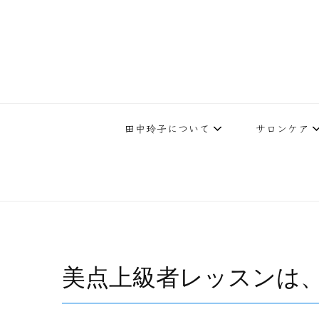
下北沢エステ、駅近く徒歩30秒人気エステサロン。レイ・ビューティ
レイ・ビューティースタジオ | 
テ開設45年の実
田中玲子について
サロンケア
美点上級者レッスンは、