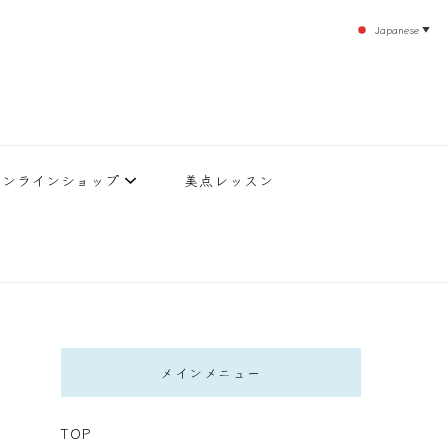
Japanese
▼
のエステティックサロン！デトックスエキスは芸能人やモデルも愛用者がおり大人気！エス
北沢 エステ
直接お客様の施術を担当いたします。
オンラインショップ
美点レッスン
メインメニュー
TOP