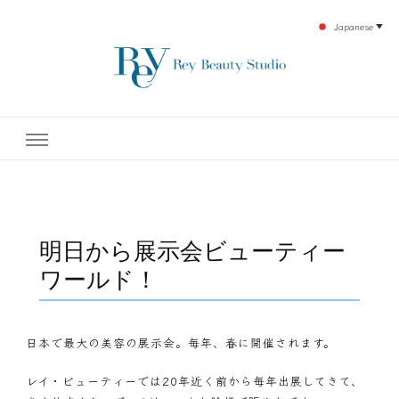
Japanese
▼
下北沢エステ、駅近く徒歩30秒人気エステサロン。レイ・ビューティースタジオ。小
レイ・ビューティースタジオ
顔美点マッサージや腸美点マッサージで雑誌やテレビでも有名な田中玲子主宰のエス
テティックサロン！デトックスエキスは芸能人やモデルも愛用者がおり大人気！エス
テ開設45年の実績を誇る本格エステだからこそ、お客様が必ず満足してもらえるこ
| ReyBeautyStudio | 下北沢
とをモットーに田中玲子が直接お客様の施術を担当いたします。
エステ
明日から展示会ビューティー
ワールド！
日本で最大の美容の展示会。毎年、春に開催されます。
レイ・ビューティーでは20年近く前から毎年出展してきて、