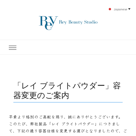
Japanese
▼
下北沢エステ、駅近く徒歩30秒人気エステサロン。レイ・ビューティースタジオ。小
レイ・ビューティースタジオ
顔美点マッサージや腸美点マッサージで雑誌やテレビでも有名な田中玲子主宰のエス
テティックサロン！デトックスエキスは芸能人やモデルも愛用者がおり大人気！エス
テ開設45年の実績を誇る本格エステだからこそ、お客様が必ず満足してもらえるこ
| ReyBeautyStudio | 下北沢
とをモットーに田中玲子が直接お客様の施術を担当いたします。
エステ
「レイ ブライトパウダー」容
器変更のご案内
平素より格別のご高配を賜り、誠にありがとうございます。
このたび、弊社製品「レイ ブライトパウダー」につきまし
て、下記の通り容器仕様を変更する運びとなりましたので、ご