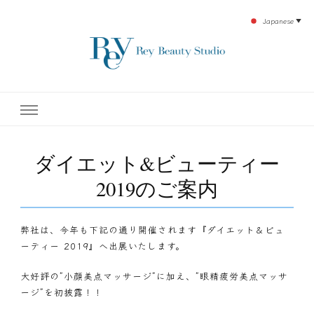
Japanese
▼
下北沢エステ、駅近く徒歩30秒人気エステサロン。レイ・ビューティースタジオ。小
レイ・ビューティースタジオ
顔美点マッサージや腸美点マッサージで雑誌やテレビでも有名な田中玲子主宰のエス
テティックサロン！デトックスエキスは芸能人やモデルも愛用者がおり大人気！エス
テ開設45年の実績を誇る本格エステだからこそ、お客様が必ず満足してもらえるこ
| ReyBeautyStudio | 下北沢
とをモットーに田中玲子が直接お客様の施術を担当いたします。
ダイエット&ビューティー
エステ
2019のご案内
弊社は、今年も下記の通り開催されます『ダイエット＆ビュ
ーティー 2019』へ出展いたします。
大好評の”小顔美点マッサージ”に加え、”眼精疲労美点マッサ
ージ”を初披露！！