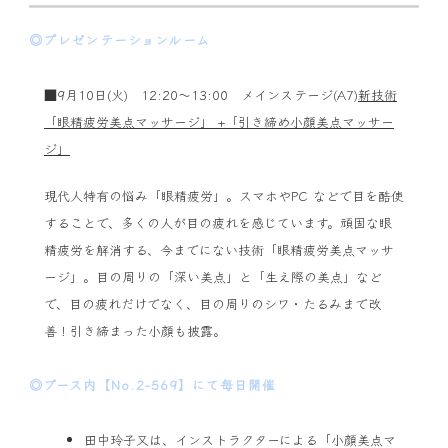
◎プレゼンテーションルーム
■9月10日(火) 12:20～13:00 メインステージ(A7)
新技術
「眼精疲労美点マッサージ」 +「引き締め小顔美点マッサー
ジ」
現代人特有の悩み「眼精疲労」。スマホやPC などで目を酷使
することで、多くの人が目の疲れを感じています。頑固な眼
精疲労を解消する、今までにない技術「眼精疲労美点マッサ
ージ」。目の周りの「深い美点」と「生え際の美点」など
で、目の疲れだけでなく、目の周りのシワ・たるみまで改
善！引き締まった小顔も披露。
◎ブース内【No.2-569】にて毎日開催
田中玲子又は、インストラクターによる「小顔美点マ