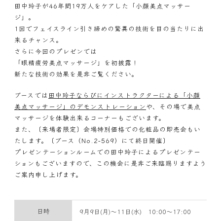
田中玲子が46年間19万人をケアした「小顔美点マッサー
ジ」。
1回でフェイスライン引き締めの驚異の技術を目の当たりに出
来るチャンス。
さらに今回のプレゼンでは
「眼精疲労美点マッサージ」を初披露！
新たな技術の効果を是非ご覧ください。
ブースでは
田中玲子ならびにインストラクターによる「小顔
美点マッサージ」のデモンストレーション
や、その場で美点
マッサージを体験出来るコーナーもございます。
また、〔来場者限定〕会場特別価格での化粧品の即売会もい
たします。〔ブース（No.2-569）にて終日開催〕
プレゼンテーションルームでの田中玲子によるプレゼンテー
ションもございますので、この機会に是非ご来臨賜りますよう
ご案内申し上げます。
日時
9月9日(月)～11日(水) 10:00～17:00