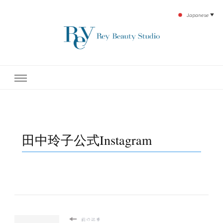
Japanese
▼
下北沢エステ、駅近く徒歩30秒人気エステサロン。レイ・ビューティースタジオ。小
レイ・ビューティースタジオ
顔美点マッサージや腸美点マッサージで雑誌やテレビでも有名な田中玲子主宰のエス
テティックサロン！デトックスエキスは芸能人やモデルも愛用者がおり大人気！エス
テ開設45年の実績を誇る本格エステだからこそ、お客様が必ず満足してもらえるこ
| ReyBeautyStudio | 下北沢
とをモットーに田中玲子が直接お客様の施術を担当いたします。
エステ
田中玲子公式Instagram
前の記事