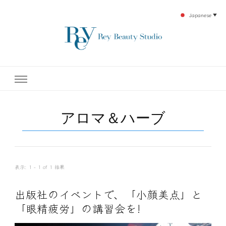
Japanese
▼
下北沢エステ、駅近く徒歩30秒人気エステサロン。レイ・ビューティースタジオ。小
レイ・ビューティースタジオ
顔美点マッサージや腸美点マッサージで雑誌やテレビでも有名な田中玲子主宰のエス
テティックサロン！デトックスエキスは芸能人やモデルも愛用者がおり大人気！エス
テ開設45年の実績を誇る本格エステだからこそ、お客様が必ず満足してもらえるこ
| ReyBeautyStudio | 下北沢
とをモットーに田中玲子が直接お客様の施術を担当いたします。
アロマ＆ハーブ
エステ
表示: 1 - 1 of 1 結果
出版社のイベントで、「小顔美点」と
「眼精疲労」の講習会を!