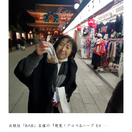
出版社「BAB」主催の『発見！アロマ&ハーブ EX …