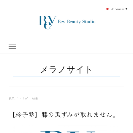
Japanese
▼
下北沢エステ、駅近く徒歩30秒人気エステサロン。レイ・ビューティースタジオ。小
レイ・ビューティースタジオ
顔美点マッサージや腸美点マッサージで雑誌やテレビでも有名な田中玲子主宰のエス
テティックサロン！デトックスエキスは芸能人やモデルも愛用者がおり大人気！エス
テ開設45年の実績を誇る本格エステだからこそ、お客様が必ず満足してもらえるこ
| ReyBeautyStudio | 下北沢
とをモットーに田中玲子が直接お客様の施術を担当いたします。
メラノサイト
エステ
表示: 1 - 1 of 1 結果
【玲子塾】膝の黒ずみが取れません。