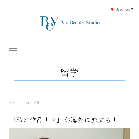
Japanese
▼
下北沢エステ、駅近く徒歩30秒人気エステサロン。レイ・ビューティースタジオ。小
レイ・ビューティースタジオ
顔美点マッサージや腸美点マッサージで雑誌やテレビでも有名な田中玲子主宰のエス
テティックサロン！デトックスエキスは芸能人やモデルも愛用者がおり大人気！エス
テ開設45年の実績を誇る本格エステだからこそ、お客様が必ず満足してもらえるこ
| ReyBeautyStudio | 下北沢
とをモットーに田中玲子が直接お客様の施術を担当いたします。
留学
エステ
表示: 1 - 2 of 2 結果
「私の作品！？」が海外に旅立ち！